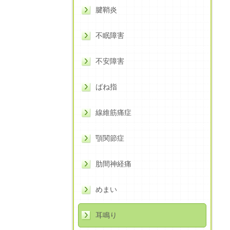
腱鞘炎
不眠障害
不安障害
ばね指
線維筋痛症
顎関節症
肋間神経痛
めまい
耳鳴り