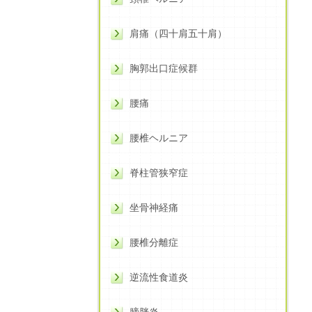
肩痛（四十肩五十肩）
胸郭出口症候群
腰痛
腰椎ヘルニア
脊柱管狭窄症
坐骨神経痛
腰椎分離症
逆流性食道炎